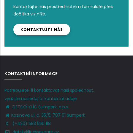
Kontaktujte nás prostřednictvím formuláře přes
tlačítka viz níže.
KONTAKTUJTE NÁS
KONTAKTNÍ INFORMACE
Potřebujete-li kontaktovat naši společnost,
využijte následující kontaktní údaje
DĚTSKÝ KLÍČ Šumperk, o.p.s.
Kozinova ul. č. 35/5, 787 01 Šumperk
(+420) 583 550 118
detskyklic@seznam.cz