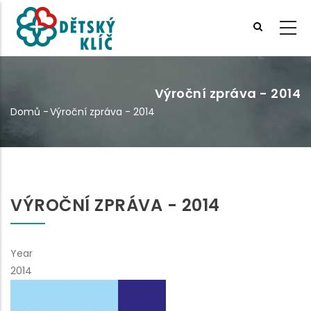
Přejít
k
hlavnímu
obsahu
Výroční zpráva - 2014
Domů
-
Výroční zpráva - 2014
Drobečková
navigace
VÝROČNÍ ZPRÁVA - 2014
Year
2014