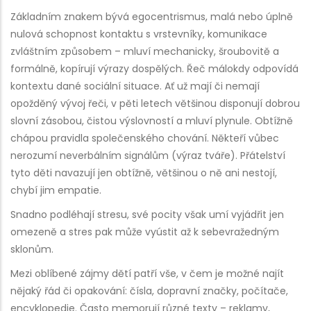
Základním znakem bývá egocentrismus, malá nebo úplně
nulová schopnost kontaktu s vrstevníky, komunikace
zvláštním způsobem – mluví mechanicky, šroubovitě a
formálně, kopírují výrazy dospělých. Řeč málokdy odpovídá
kontextu dané sociální situace. Ať už mají či nemají
opožděný vývoj řeči, v pěti letech většinou disponují dobrou
slovní zásobou, čistou výslovností a mluví plynule. Obtížně
chápou pravidla společenského chování. Někteří vůbec
nerozumí neverbálním signálům (výraz tváře). Přátelství
tyto děti navazují jen obtížně, většinou o ně ani nestojí,
chybí jim empatie.
Snadno podléhají stresu, své pocity však umí vyjádřit jen
omezeně a stres pak může vyústit až k sebevražedným
sklonům.
Mezi oblíbené zájmy dětí patří vše, v čem je možné najít
nějaký řád či opakování: čísla, dopravní značky, počítače,
encyklopedie. Často memorují různé texty – reklamy,