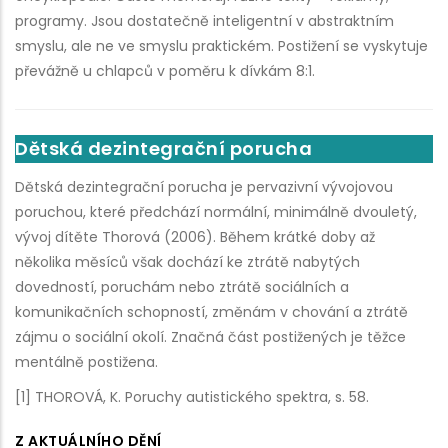
programy. Jsou dostatečně inteligentní v abstraktním
smyslu, ale ne ve smyslu praktickém. Postižení se vyskytuje
převážně u chlapců v poměru k dívkám 8:1.
Dětská dezintegrační porucha
Dětská dezintegrační porucha je pervazivní vývojovou
poruchou, které předchází normální, minimálně dvouletý,
vývoj dítěte Thorová (2006). Během krátké doby až
několika měsíců však dochází ke ztrátě nabytých
dovedností, poruchám nebo ztrátě sociálních a
komunikačních schopností, změnám v chování a ztrátě
zájmu o sociální okolí. Značná část postižených je těžce
mentálně postižena.
[1] THOROVÁ, K. Poruchy autistického spektra, s. 58.
Z AKTUÁLNÍHO DĚNÍ