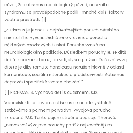
názor, že autismus má biologický původ, na vzniku
syndromu se pravděpodobně podílí i mnohé další faktory,
včetně prostředí."[1]
„Autismus je jednou z nejzávažnějších poruch dětského
mentálního vývoje. Jedná se o vrozenou poruchu
některých mozkových funkcí. Porucha vzniká na
neurobiologickém podkladě. Důsledkem poruchy je, že dítě
dobře nerozumí tomu, co vidí, slyší a prožívá. Duševní vývoj
dítěte je díky tomuto handicapu narušen hlavně v oblasti
komunikace, sociální interakce a představivosti. Autismus
doprovází specifické vzorce chování."
[1] RICHMAN, S. Výchova dětí s autismem, s.12.
V souvislosti se slovem autismus se neodmyslitelně
setkáváme s pojmem pervazivní vývojová porucha
zkráceně PAS. Tento pojem stručně popisuje Thorová:
„Pervazivní vývojové poruchy patří k nejzávažnějším
poruchám dětského mentálního vývoje. Slovo pervazivní