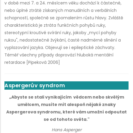
v době mezi 7. a 24. měsícem věku dochází k částečné,
nebo úplné ztrátě získaných manuálních a verbálních
schopností, společně se zpomalením růstu hlavy. Zvláště
charakteristická je ztráta funkčních pohybů ruky,
stereotypní kroutivé svírání ruky, jakoby „mycí pohyby
rukou", nedostatečné žvýkání, časté nadměrné slinění a
vyplazování jazyka. Objevují se i epileptické záchvaty.
Téměř všechny případy doprovází hluboká mentální
retardace [Pipeková 2006]
Aspergerův syndrom
„Abyste se stali vynikajícím vědcem nebo skvělým
umělcem, musíte mít alespoň nějaké znaky
Aspergerova syndromu, které vám umožní odpoutat
se od tohoto světa."
Hans Asperger