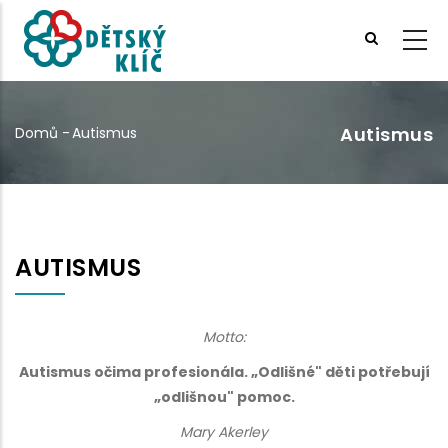
Přejít
k
hlavnímu
obsahu
Autismus
Domů
-
Autismus
Drobečková
navigace
AUTISMUS
Motto:
Autismus očima profesionála. „Odlišné" děti potřebují
„odlišnou" pomoc.
Mary Akerley