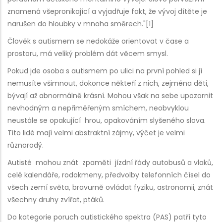
znamená všepronikající a vyjadřuje fakt, že vývoj dítěte je
narušen do hloubky v mnoha směrech."[1]
Člověk s autismem se nedokáže orientovat v čase a
prostoru, má veliký problém dát věcem smysl.
Pokud jde osoba s autismem po ulici na první pohled si jí
nemusíte všimnout, dokonce někteří z nich, zejména děti,
bývají až abnormálně krásní. Mohou však na sebe upozornit
nevhodným a nepřiměřeným smíchem, neobvyklou
neustále se opakující hrou, opakováním slyšeného slova.
Tito lidé mají velmi abstraktní zájmy, výčet je velmi
různorodý.
Autisté mohou znát zpaměti jízdní řády autobusů a vlaků,
celé kalendáře, rodokmeny, předvolby telefonních čísel do
všech zemí světa, bravurně ovládat fyziku, astronomii, znát
všechny druhy zvířat, ptáků.
Do kategorie poruch autistického spektra (PAS) patří tyto