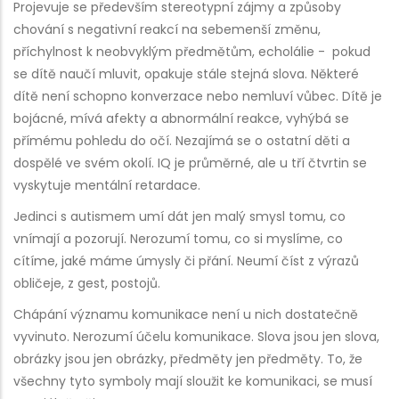
Projevuje se především stereotypní zájmy a způsoby
chování s negativní reakcí na sebemenší změnu,
příchylnost k neobvyklým předmětům, echolálie - pokud
se dítě naučí mluvit, opakuje stále stejná slova. Některé
dítě není schopno konverzace nebo nemluví vůbec. Dítě je
bojácné, mívá afekty a abnormální reakce, vyhýbá se
přímému pohledu do očí. Nezajímá se o ostatní děti a
dospělé ve svém okolí. IQ je průměrné, ale u tří čtvrtin se
vyskytuje mentální retardace.
Jedinci s autismem umí dát jen malý smysl tomu, co
vnímají a pozorují. Nerozumí tomu, co si myslíme, co
cítíme, jaké máme úmysly či přání. Neumí číst z výrazů
obličeje, z gest, postojů.
Chápání významu komunikace není u nich dostatečně
vyvinuto. Nerozumí účelu komunikace. Slova jsou jen slova,
obrázky jsou jen obrázky, předměty jen předměty. To, že
všechny tyto symboly mají sloužit ke komunikaci, se musí