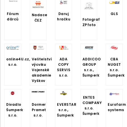
Fórum
Daruj
GLS
Nadace
dárců
hračku
Fotograf
ČEZ
ZPfoto
online4U.cz,
Velitelství
ADA
ADDICOO
CBA
s.r.o.
výcviku
COPY
GROUP
NUGET
Vojenské
SERVIS
s.r.o.,
s.r.o.
akademie
s.r.o.
Šumperk
Šumperk
Vyškov
ENTES
COMPANY
Divadlo
Dormer
EVERSTAR
Eurofarm
s.r.o.
Šumperk
Pramet
s.r.o.,
systems
Šumperk
s.r.o.
s.r.o.
Šumperk