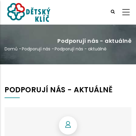
Přejít
k
hlavnímu
obsahu
Podporují nás - aktuálně
Domů
-
Podporují nás
-
Podporují nás - aktuálně
Drobečková
navigace
PODPORUJÍ NÁS - AKTUÁLNĚ