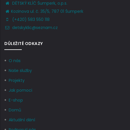
DĚTSKÝ KLÍČ Šumperk, o.p.s.
Kozinova ul. č. 35/5, 787 01 Šumperk
(+420) 583 550 118
detskyklic@seznam.cz
DŮLEŽITÉ ODKAZY
O nás
Naše služby
Projekty
Jak pomoci
E-shop
Domů
Aktuální dění
Podporují nás