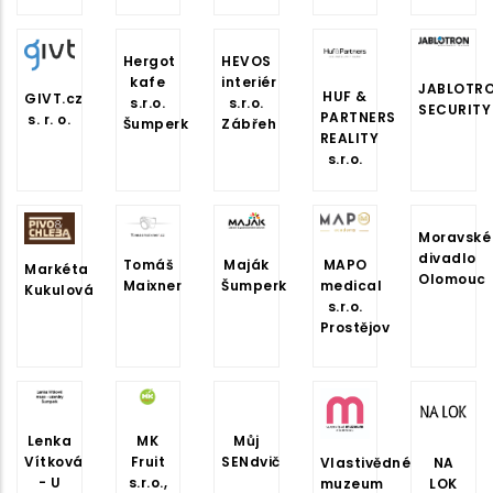
Hergot
HEVOS
kafe
interiér
JABLOTR
HUF &
GIVT.cz
s.r.o.
s.r.o.
SECURITY
PARTNERS
s. r. o.
Šumperk
Zábřeh
REALITY
s.r.o.
Moravské
divadlo
Tomáš
Maják
MAPO
Markéta
Olomouc
Maixner
Šumperk
medical
Kukulová
s.r.o.
Prostějov
Lenka
MK
Můj
Vítková
Fruit
SENdvič
Vlastivědné
NA
- U
s.r.o.,
muzeum
LOK