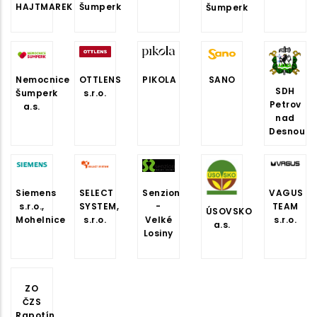
HAJTMAREK
Šumperk
Šumperk
OTTLENS
PIKOLA
SANO
Nemocnice
SDH
s.r.o.
Šumperk
Petrov
a.s.
nad
Desnou
Siemens
SELECT
Senzion
VAGUS
s.r.o.,
SYSTEM,
-
TEAM
ÚSOVSKO
Mohelnice
s.r.o.
Velké
s.r.o.
a.s.
Losiny
ZO
ČZS
Rapotín