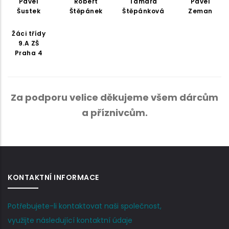
Pavel
Robert
Tamara
Pavel
Šustek
Štěpánek
Štěpánková
Zeman
Žáci třídy
9.A ZŠ
Praha 4
Za podporu velice děkujeme všem dárcům
a příznivcům.
KONTAKTNÍ INFORMACE
Potřebujete-li kontaktovat naši společnost,
využijte následující kontaktní údaje