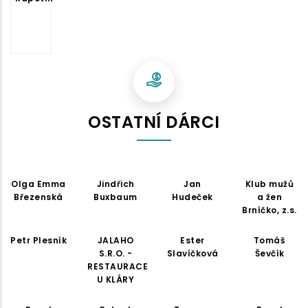
OSTATNÍ DÁRCI
Olga Emma
Jindřich
Jan
Klub mužů
Březenská
Buxbaum
Hudeček
a žen
Brníčko, z.s.
Petr Plesník
JALAHO
Ester
Tomáš
S.R.O. -
Slavíčková
Ševčík
RESTAURACE
U KLÁRY