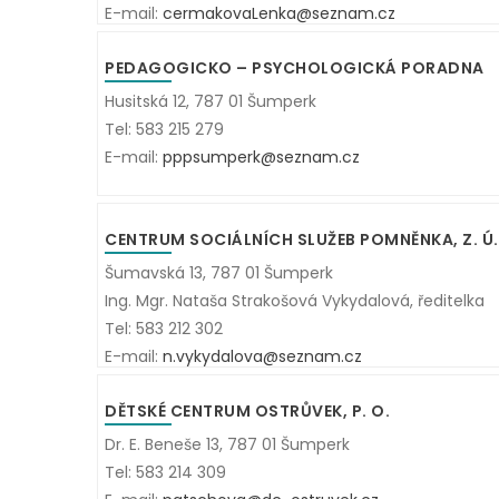
E-mail:
cermakovaLenka@seznam.cz
PEDAGOGICKO – PSYCHOLOGICKÁ PORADNA
Husitská 12, 787 01 Šumperk
Tel: 583 215 279
E-mail:
pppsumperk@seznam.cz
CENTRUM SOCIÁLNÍCH SLUŽEB POMNĚNKA, Z. Ú.
Šumavská 13, 787 01 Šumperk
Ing. Mgr. Nataša Strakošová Vykydalová, ředitelka
Tel: 583 212 302
E-mail:
n.vykydalova@seznam.cz
DĚTSKÉ CENTRUM OSTRŮVEK, P. O.
Dr. E. Beneše 13, 787 01 Šumperk
Tel: 583 214 309