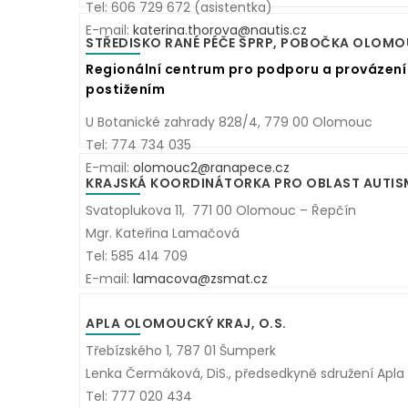
Tel: 606 729 672 (asistentka)
E-mail:
katerina.thorova@nautis.cz
STŘEDISKO RANÉ PÉČE SPRP, POBOČKA OLOM
Regionální centrum pro podporu a provázení
postižením
U Botanické zahrady 828/4, 779 00 Olomouc
Tel: 774 734 035
E-mail:
olomouc2@ranapece.cz
KRAJSKÁ KOORDINÁTORKA PRO OBLAST AUTI
Svatoplukova 11, 771 00 Olomouc – Řepčín
Mgr. Kateřina Lamačová
Tel: 585 414 709
E-mail:
lamacova@zsmat.cz
APLA OLOMOUCKÝ KRAJ, O.S.
Třebízského 1, 787 01 Šumperk
Lenka Čermáková, DiS., předsedkyně sdružení Apla
Tel: 777 020 434