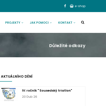
e-shop
PROJEKTY
JAK POMOCI
KONTAKT
Důležité odkazy
 AKTUÁLNÍHO DĚNÍ
IV: ročník " Sousedský triatlon"
20 Dub 26