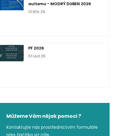
autismu - MODRÝ DUBEN 2026
13 Bře 26
PF 2026
01 Led 26
Můžeme Vám nějak pomoci ?
Kontaktujte nás prostřednictvím formuláře
přes tlačítka viz níže.