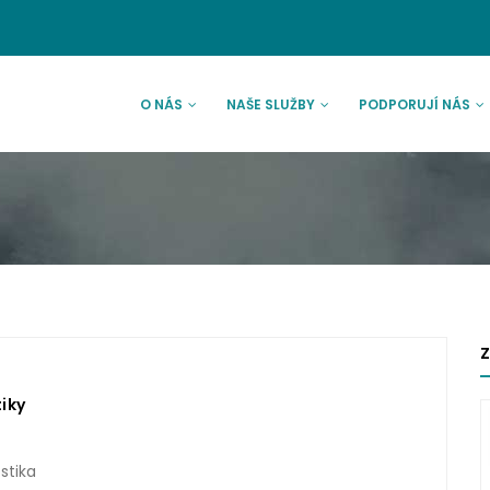
AVNÍ
VIGACE
O NÁS
NAŠE SLUŽBY
PODPORUJÍ NÁS
Z
iky
stika