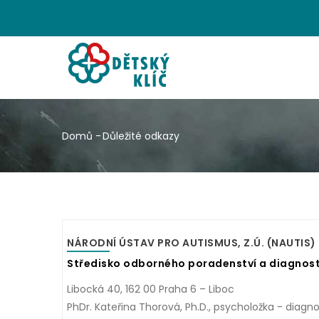
Přejít
k
hlavnímu
HL
obsahu
NA
Domů
-
Důležité odkazy
Drobečková
navigace
NÁRODNÍ ÚSTAV PRO AUTISMUS, Z.Ú. (NAUTIS)
Středisko odborného poradenství a diagnost
Libocká 40, 162 00 Praha 6 – Liboc
PhDr. Kateřina Thorová, Ph.D., psycholožka - diagno